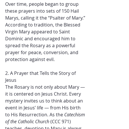
Over time, people began to group 
these prayers into sets of 150 Hail 
Marys, calling it the “Psalter of Mary.” 
According to tradition, the Blessed 
Virgin Mary appeared to Saint 
Dominic and encouraged him to 
spread the Rosary as a powerful 
prayer for peace, conversion, and 
protection against evil.
2. A Prayer that Tells the Story of 
Jesus
The Rosary is not only about Mary — 
it is centered on Jesus Christ. Every 
mystery invites us to think about an 
event in Jesus’ life — from His birth 
to His Resurrection. As the 
Catechism 
of the Catholic Church
 (CCC 971) 
teaches, devotion to Mary is always 