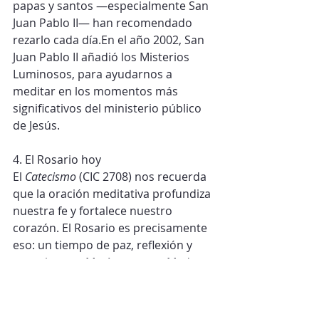
papas y santos —especialmente San 
Juan Pablo II— han recomendado 
rezarlo cada día.En el año 2002, San 
Juan Pablo II añadió los Misterios 
Luminosos, para ayudarnos a 
meditar en los momentos más 
significativos del ministerio público 
de Jesús.
4. El Rosario hoy
El 
Catecismo
 (CIC 2708) nos recuerda 
que la oración meditativa profundiza 
nuestra fe y fortalece nuestro 
corazón. El Rosario es precisamente 
eso: un tiempo de paz, reflexión y 
amor junto a María, nuestra Madre, 
que nos conduce a Jesús.
Cuando lo rezamos con fe, 
encontramos consuelo, fortaleza y 